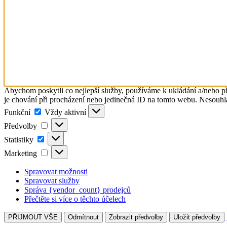
Abychom poskytli co nejlepší služby, používáme k ukládání a/nebo př
je chování při procházení nebo jedinečná ID na tomto webu. Nesouhlas
Funkční
Funkční
Vždy aktivní
Předvolby
Předvolby
Statistiky
Statistiky
Marketing
Marketing
Spravovat možnosti
Spravovat služby
Správa {vendor_count} prodejců
Přečtěte si více o těchto účelech
PŘIJMOUT VŠE
Odmítnout
Zobrazit předvolby
Uložit předvolby