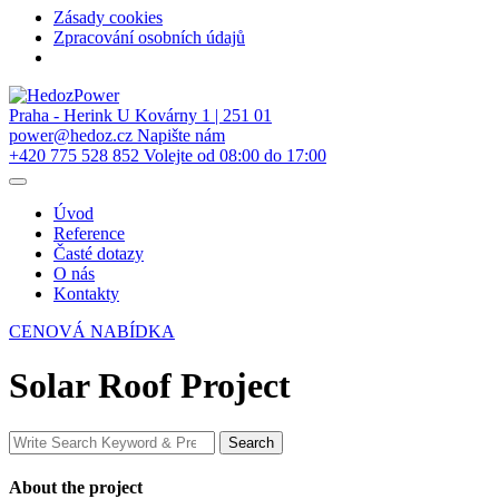
Zásady cookies
Zpracování osobních údajů
Skip
to
Praha - Herink
U Kovárny 1 | 251 01
content
power@hedoz.cz
Napište nám
+420 775 528 852
Volejte od 08:00 do 17:00
Úvod
Reference
Časté dotazy
O nás
Kontakty
CENOVÁ NABÍDKA
Solar Roof Project
Search
Search
for:
About the project