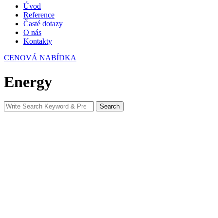
Úvod
Reference
Časté dotazy
O nás
Kontakty
CENOVÁ NABÍDKA
Energy
Search
Search
for: