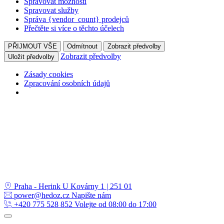
Spravovat možnosti
Spravovat služby
Správa {vendor_count} prodejců
Přečtěte si více o těchto účelech
PŘIJMOUT VŠE
Odmítnout
Zobrazit předvolby
Zobrazit předvolby
Uložit předvolby
Zásady cookies
Zpracování osobních údajů
Skip
to
content
Praha - Herink
U Kovárny 1 | 251 01
power@hedoz.cz
Napište nám
+420 775 528 852
Volejte od 08:00 do 17:00