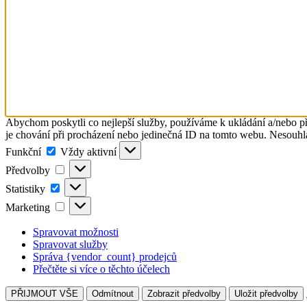
Abychom poskytli co nejlepší služby, používáme k ukládání a/nebo př
je chování při procházení nebo jedinečná ID na tomto webu. Nesouhlas
Funkční
Funkční
Vždy aktivní
Předvolby
Předvolby
Statistiky
Statistiky
Marketing
Marketing
Spravovat možnosti
Spravovat služby
Správa {vendor_count} prodejců
Přečtěte si více o těchto účelech
PŘIJMOUT VŠE
Odmítnout
Zobrazit předvolby
Uložit předvolby