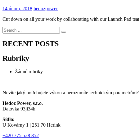
14 února, 2018
hedozpower
Cut down on all your work by collaborating with our Launch Pad team
Search
Search
for:
RECENT POSTS
Rubriky
Žádné rubriky
Nevíte jaký potřebujete výkon a nerozumíte technickým parametrům? 
Hedoz Power, s.r.o.
Datovka 93ji34h
Sídlo:
U Kovárny 1 | 251 70 Herink
+420 775 528 852